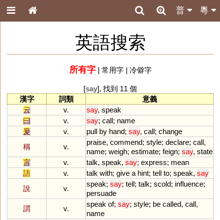
普
粵
英語搜索
所有字
|
常用字
|
冷僻字
[
say
], 找到 11 個
漢字
詞類
意義
云
v.
say
,
speak
曰
v.
say
;
call
;
name
爰
v.
pull
by
hand
;
say
,
call
;
change
praise
,
commend
;
style
;
declare
;
call
,
稱
v.
name
;
weigh
;
estimate
;
feign
;
say
,
state
言
v.
talk
,
speak
,
say
;
express
;
mean
語
v.
talk
with
;
give
a
hint
;
tell
to
;
speak
,
say
speak
;
say
;
tell
;
talk
;
scold
;
influence
;
說
v.
persuade
speak
of
;
say
;
style
;
be
called
,
call
,
謂
v.
name