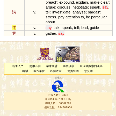
preach
;
expound
,
explain
,
make
clear
;
argue
;
discuss
,
negotiate
;
speak
,
say
,
講
v.
tell
;
investigate
;
analyse
;
bargain
;
stress
,
pay
attention
to
,
be
particular
about
道
v.
say
,
talk
,
speak
,
tell
;
lead
,
guide
雲
v.
gather
;
say
新手入門
使用凡例
字庫統計
隨機漢字
最近被搜索的漢字
鳴謝
製作單位
私隱政策
免責聲明
意見簿
（
管理員
）
在線人數： 3332
自 2014 年 7 月 8 日起
瀏覽人數： 80309201
使用次數： 294361968