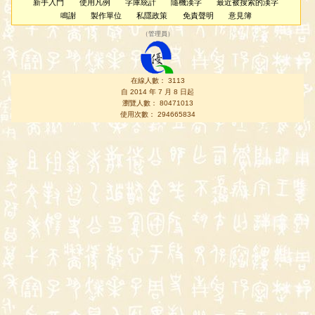
新手入門
使用凡例
字庫統計
隨機漢字
最近被搜索的漢字
鳴謝
製作單位
私隱政策
免責聲明
意見簿
（
管理員
）
在線人數： 3113
自 2014 年 7 月 8 日起
瀏覽人數： 80471013
使用次數： 294665834