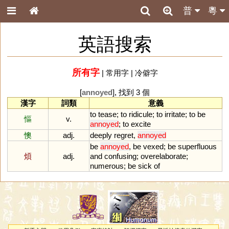
普
粵
英語搜索
所有字
|
常用字
|
冷僻字
[
annoyed
], 找到 3 個
漢字
詞類
意義
to
tease
;
to
ridicule
;
to
irritate
;
to
be
慪
v.
annoyed
;
to
excite
懊
adj.
deeply
regret
,
annoyed
be
annoyed
,
be
vexed
;
be
superfluous
煩
adj.
and
confusing
;
overelaborate
;
numerous
;
be
sick
of