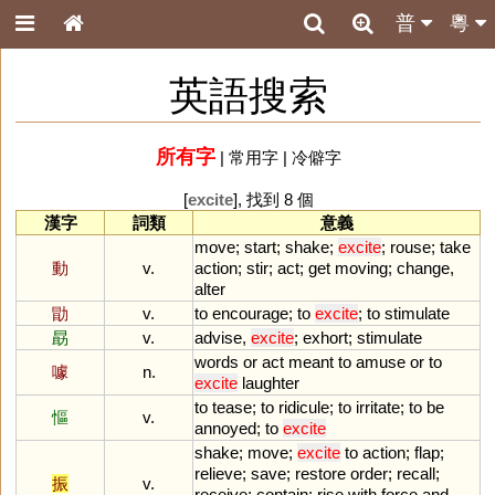
普
粵
英語搜索
所有字
|
常用字
|
冷僻字
[
excite
], 找到 8 個
漢字
詞類
意義
move
;
start
;
shake
;
excite
;
rouse
;
take
動
v.
action
;
stir
;
act
;
get
moving
;
change
,
alter
勖
v.
to
encourage
;
to
excite
;
to
stimulate
勗
v.
advise
,
excite
;
exhort
;
stimulate
words
or
act
meant
to
amuse
or
to
噱
n.
excite
laughter
to
tease
;
to
ridicule
;
to
irritate
;
to
be
慪
v.
annoyed
;
to
excite
shake
;
move
;
excite
to
action
;
flap
;
relieve
;
save
;
restore
order
;
recall
;
振
v.
receive
;
contain
;
rise
with
force
and