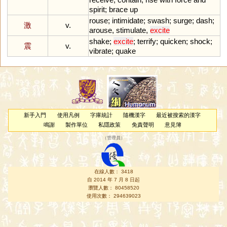
spirit
;
brace
up
rouse
;
intimidate
;
swash
;
surge
;
dash
;
激
v.
arouse
,
stimulate
,
excite
shake
;
excite
;
terrify
;
quicken
;
shock
;
震
v.
vibrate
;
quake
新手入門
使用凡例
字庫統計
隨機漢字
最近被搜索的漢字
鳴謝
製作單位
私隱政策
免責聲明
意見簿
（
管理員
）
在線人數： 3418
自 2014 年 7 月 8 日起
瀏覽人數： 80458520
使用次數： 294639023