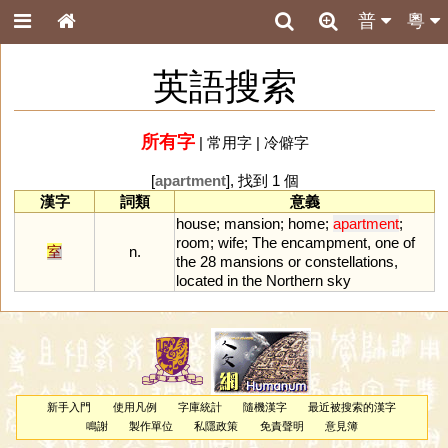
普
粵
英語搜索
所有字
|
常用字
|
冷僻字
[
apartment
], 找到 1 個
漢字
詞類
意義
house
;
mansion
;
home
;
apartment
;
room
;
wife
;
The
encampment
,
one
of
室
n.
the
28
mansions
or
constellations
,
located
in
the
Northern
sky
新手入門
使用凡例
字庫統計
隨機漢字
最近被搜索的漢字
鳴謝
製作單位
私隱政策
免責聲明
意見簿