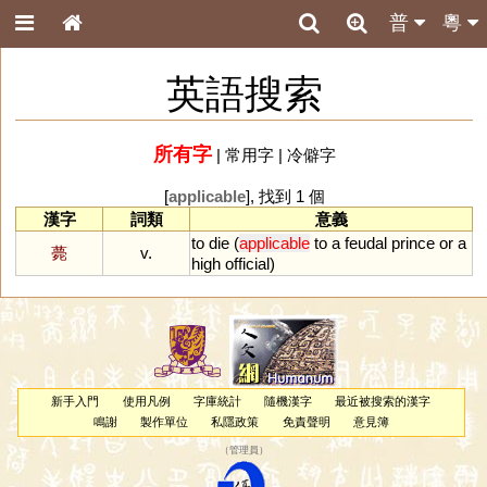
普
粵
英語搜索
所有字
|
常用字
|
冷僻字
[
applicable
], 找到 1 個
漢字
詞類
意義
to
die
(
applicable
to
a
feudal
prince
or
a
薨
v.
high
official
)
新手入門
使用凡例
字庫統計
隨機漢字
最近被搜索的漢字
鳴謝
製作單位
私隱政策
免責聲明
意見簿
（
管理員
）