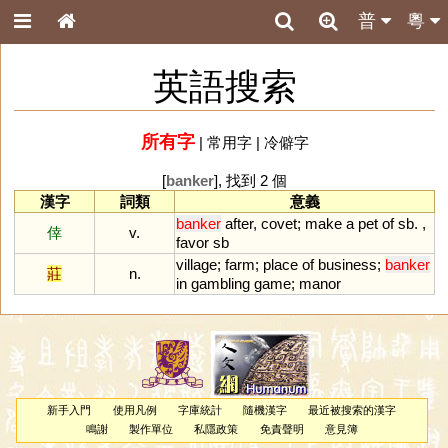
普
粵
英語搜索
所有字
|
常用字
|
冷僻字
[
banker
], 找到 2 個
漢字
詞類
意義
banker
after
,
covet
;
make
a
pet
of
sb
. ,
倖
v.
favor
sb
village
;
farm
;
place
of
business
;
banker
莊
n.
in
gambling
game
;
manor
新手入門
使用凡例
字庫統計
隨機漢字
最近被搜索的漢字
鳴謝
製作單位
私隱政策
免責聲明
意見簿