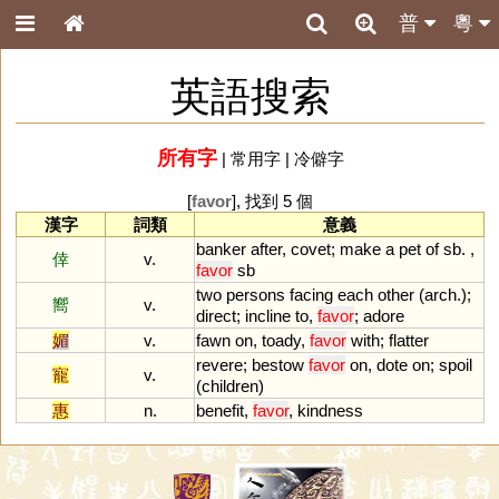
普
粵
英語搜索
所有字
|
常用字
|
冷僻字
[
favor
], 找到 5 個
漢字
詞類
意義
banker
after
,
covet
;
make
a
pet
of
sb
. ,
倖
v.
favor
sb
two
persons
facing
each
other
(
arch
.);
嚮
v.
direct
;
incline
to
,
favor
;
adore
媚
v.
fawn
on
,
toady
,
favor
with
;
flatter
revere
;
bestow
favor
on
,
dote
on
;
spoil
寵
v.
(
children
)
惠
n.
benefit
,
favor
,
kindness