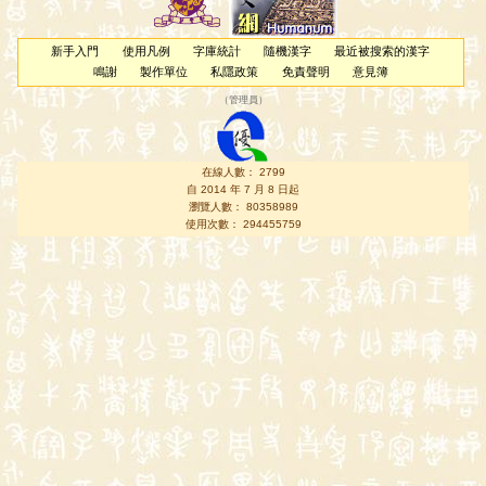
新手入門
使用凡例
字庫統計
隨機漢字
最近被搜索的漢字
鳴謝
製作單位
私隱政策
免責聲明
意見簿
（
管理員
）
在線人數： 2799
自 2014 年 7 月 8 日起
瀏覽人數： 80358989
使用次數： 294455759