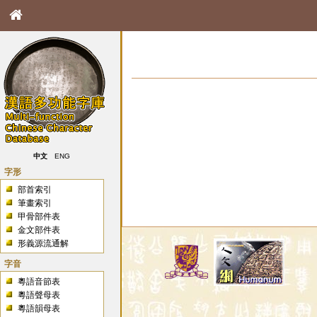
中文
ENG
字形
部首索引
筆畫索引
甲骨部件表
金文部件表
形義源流通解
字音
粵語音節表
粵語聲母表
粵語韻母表