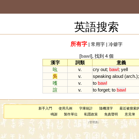
英語搜索
所有字
|
常用字
|
冷僻字
[
bawl
], 找到 4 個
漢字
詞類
意義
吆
v.
cry
out
;
bawl
;
yell
吳
v.
speaking
aloud
(
arch
.)
嚄
v.
to
bawl
諠
v.
to
forget
;
to
bawl
新手入門
使用凡例
字庫統計
隨機漢字
最近被搜索
鳴謝
製作單位
私隱政策
免責聲明
意見簿
（
管理員
）