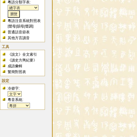
粵語分類字表:
粵語注音系統對照表
[
聲母
|
韻母
|
聲調
]
普通話音節表
其他方言讀音
工具
《說文》全文索引
《讀史方輿紀要》
成語彙輯
繁簡對照表
設定
冷僻字:
粵音系統: