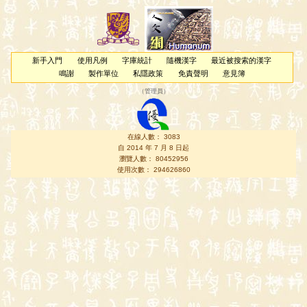
新手入門
使用凡例
字庫統計
隨機漢字
最近被搜索的漢字
鳴謝
製作單位
私隱政策
免責聲明
意見簿
（
管理員
）
在線人數： 3083
自 2014 年 7 月 8 日起
瀏覽人數： 80452956
使用次數： 294626860