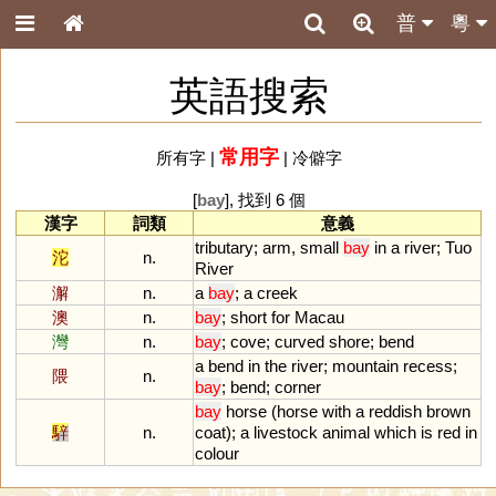
普
粵
英語搜索
常用字
所有字
|
|
冷僻字
[
bay
], 找到 6 個
漢字
詞類
意義
tributary
;
arm
,
small
bay
in
a
river
;
Tuo
沱
n.
River
澥
n.
a
bay
;
a
creek
澳
n.
bay
;
short
for
Macau
灣
n.
bay
;
cove
;
curved
shore
;
bend
a
bend
in
the
river
;
mountain
recess
;
隈
n.
bay
;
bend
;
corner
bay
horse
(
horse
with
a
reddish
brown
騂
n.
coat
);
a
livestock
animal
which
is
red
in
colour