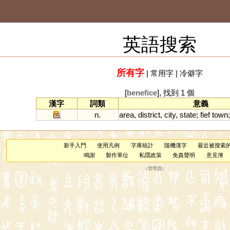
英語搜索
所有字
|
常用字
|
冷僻字
[
benefice
], 找到 1 個
漢字
詞類
意義
邑
n.
area
,
district
,
city
,
state
;
fief
town
新手入門
使用凡例
字庫統計
隨機漢字
最近被搜索
鳴謝
製作單位
私隱政策
免責聲明
意見簿
（
管理員
）