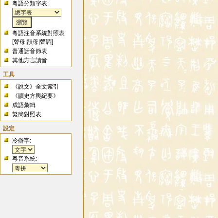
粵語分類字表:
粵語注音系統對照表
[
聲母
|
韻母
|
聲調
]
普通話音節表
其他方言讀音
工具
《說文》全文索引
《讀史方輿紀要》
成語彙輯
繁簡對照表
設定
冷僻字:
粵音系統: