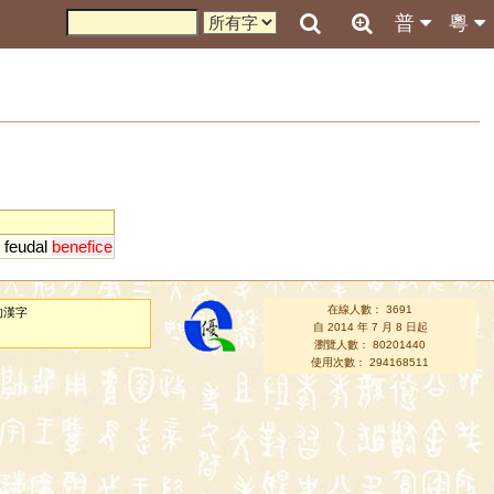
普
粵
;
feudal
benefice
在線人數： 3691
的漢字
自 2014 年 7 月 8 日起
瀏覽人數： 80201440
使用次數： 294168511