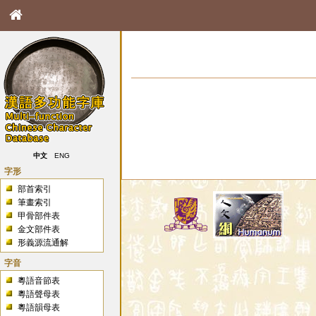
中文
ENG
字形
部首索引
筆畫索引
甲骨部件表
金文部件表
形義源流通解
字音
粵語音節表
粵語聲母表
粵語韻母表