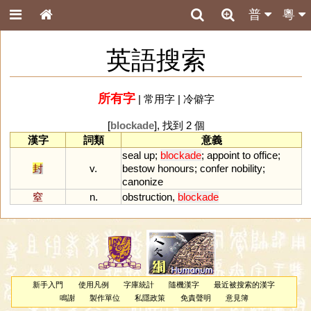
普
粵
英語搜索
所有字
|
常用字
|
冷僻字
[
blockade
], 找到 2 個
漢字
詞類
意義
seal
up
;
blockade
;
appoint
to
office
;
封
v.
bestow
honours
;
confer
nobility
;
canonize
窒
n.
obstruction
,
blockade
新手入門
使用凡例
字庫統計
隨機漢字
最近被搜索的漢字
鳴謝
製作單位
私隱政策
免責聲明
意見簿