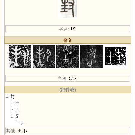
字例:
1/1
金文
字例:
5/14
(部件樹)
封
丰
土
又
手
其他:
田
,
丮