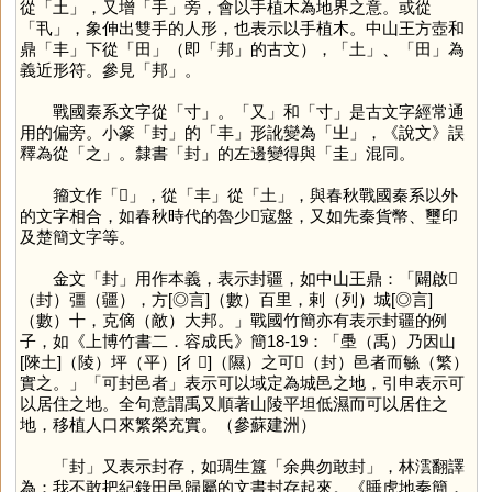
從「
土
」，又增「
手
」旁，會以手植木為地界之意。或從
「
丮
」，象伸出雙手的人形，也表示以手植木。中山王方壺和
鼎「
丰
」下從「
田
」（即「
邦
」的古文），「
土
」、「
田
」為
義近形符。參見「
邦
」。
戰國秦系文字從「
寸
」。「
又
」和「
寸
」是古文字經常通
用的偏旁。小篆「
封
」的「
丰
」形訛變為「
㞢
」，《說文》誤
釋為從「
之
」。隸書「
封
」的左邊變得與「
圭
」混同。
籀文作「
𡉘
」，從「
丰
」從「
土
」，與春秋戰國秦系以外
的文字相合，如春秋時代的魯少𤔲寇盤，又如先秦貨幣、璽印
及楚簡文字等。
金文「
封
」用作本義，表示封疆，如中山王鼎：「闢啟𡉘
（封）彊（疆），方[◎言]（數）百里，剌（列）城[◎言]
（數）十，克㒀（敵）大邦。」戰國竹簡亦有表示封疆的例
子，如《上博竹書二．容成氏》簡18-19：「㙑（禹）乃因山
[䧒土]（陵）坪（平）[彳𡌥]（隰）之可𡉘（封）邑者而䋣（繁）
實之。」「可封邑者」表示可以域定為城邑之地，引申表示可
以居住之地。全句意謂禹又順著山陵平坦低濕而可以居住之
地，移植人口來繁榮充實。（參蘇建洲）
「
封
」又表示封存，如琱生簋「余典勿敢封」，林澐翻譯
為：我不敢把紀錄田邑歸屬的文書封存起來。《睡虎地秦簡．