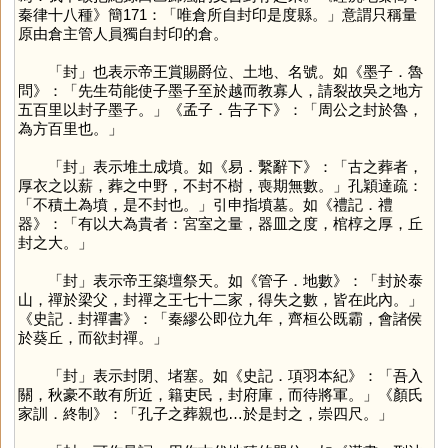
秦律十八種》簡171：「唯倉所自封印是度縣。」意謂只稱量
原由倉主管人員獨自封印的倉。
「
封
」也表示帝王賞賜爵位、土地、名號。如《墨子．魯
問》：「先生苟能使子墨子至於越而教寡人，請裂故吳之地方
五百里以封子墨子。」《孟子．告子下》：「周公之封於魯，
為方百里也。」
「
封
」表示堆土成墳。如《易．繫辭下》：「古之葬者，
厚衣之以薪，葬之中野，不封不樹，喪期無數。」孔穎達疏：
「不積土為墳，是不封也。」引申指墳墓。如《禮記．禮
器》：「有以大為貴者：宮室之量，器皿之度，棺椁之厚，丘
封之大。」
「
封
」表示帝王築壇祭天。如《管子．地數》：「封於泰
山，禪於梁父，封禪之王七十二家，得失之數，皆在此內。」
《史記．封禪書》：「秦繆公即位九年，齊桓公既霸，會諸侯
於葵丘，而欲封禪。」
「
封
」表示封閉、堵塞。如《史記．項羽本紀》：「吾入
關，秋豪不敢有所近，籍吏民，封府庫，而待將軍。」《顏氏
家訓．終制》：「孔子之葬親也…於是封之，崇四尺。」