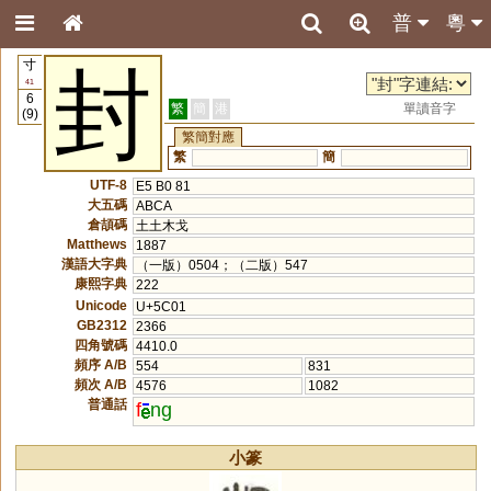
普
粵
寸
封
41
6
繁
簡
港
單讀音字
(9)
繁簡對應
繁
簡
UTF-8
E5 B0 81
大五碼
ABCA
倉頡碼
土土木戈
Matthews
1887
漢語大字典
（一版）0504；（二版）547
康熙字典
222
Unicode
U+5C01
GB2312
2366
四角號碼
4410.0
頻序 A/B
554
831
頻次 A/B
4576
1082
普通話
f
ng
小篆