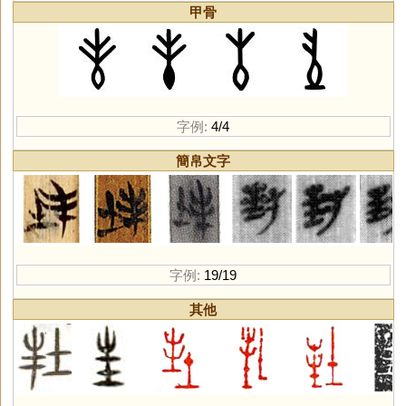
甲骨
字例:
4/4
簡帛文字
字例:
19/19
其他