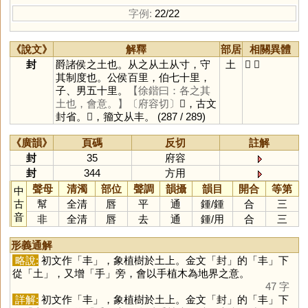
字例:
22/22
《說文》
解釋
部居
相關異體
封
爵諸侯之土也。从之从土从寸，守
土
𡊽
𡉘
其制度也。公侯百里，伯七十里，
子、男五十里。
【徐鍇曰：各之其
土也，會意。】
〔府容切〕
𡉚，古文
封省。𡊽，籀文从丰。
(287 / 289)
《廣韻》
頁碼
反切
註解
封
35
府容
封
344
方用
聲母
清濁
部位
聲調
韻攝
韻目
開合
等第
中
古
幫
全清
唇
平
通
鍾
/
鍾
合
三
音
非
全清
唇
去
通
鍾
/
用
合
三
形義通解
略說:
初文作「
丰
」，象植樹於土上。金文「
封
」的「
丰
」下
從「
土
」，又增「
手
」旁，會以手植木為地界之意。
47 字
詳解:
初文作「
丰
」，象植樹於土上。金文「
封
」的「
丰
」下