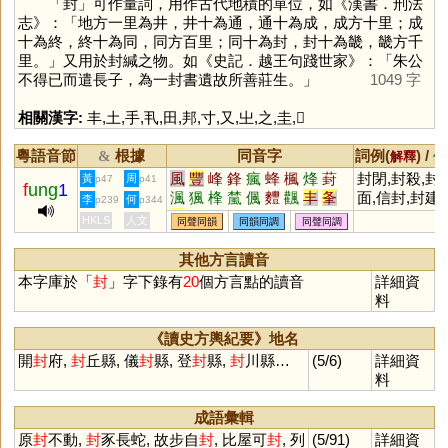
「
封
」可作量詞，用作古代地積的單位，如《漢書．刑法
志》：「地方一里為井，井十為通，通十為成，成方十里；成
十為終，終十為同，同方百里；同十為封，封十為畿，畿方千
里。」又用於封緘之物。如《史記．越王句踐世家》：「朱公
不得已而遣長子，為一封書遺故所善莊生。」
1049 字
相關漢字:
丰
,
土
,
手
,
丮
,
田
,
邦
,
寸
,
又
,
㞢
,
之
,
圭
,
𡉘
粵語音節
根據
同音字
詞例(
) /
&
解釋
備
風
豐
峰
鋒
瘋
蜂
楓
烽
葑
封閉,封殺,封
黃
周
p47
p41
f
ung
1
渢
猦
桻
檒
偑
麷
飌
丰
夆
面,信封,封建
李
何
p239
p344
妦
崶
蘴
犎
酆
灃
HKLS
人文
同聲同韻
同韻同調
同聲同調
其他方言讀音
本字庫於「
封
」字下錄有
20
個方言點的讀音
詳細資
料
《讀史方輿紀要》地名
開
封
府,
封
丘縣, 儀
封
縣, 登
封
縣,
封
川縣…
(5/6)
詳細資
料
成語彙輯
原
封
不動,
封
豕長蛇, 故步自
封
, 比屋可
封
, 列
(5/91)
詳細資