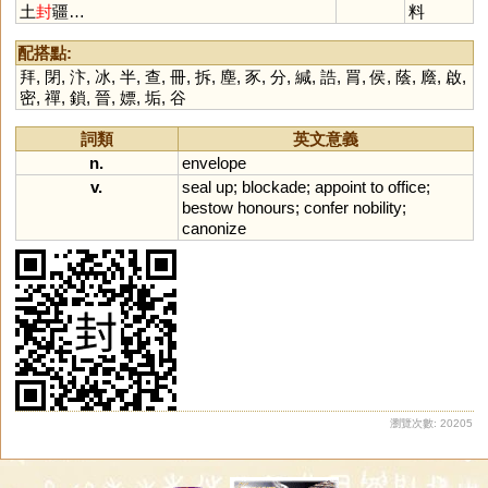
土
封
疆…
料
配搭點:
拜
,
閉
,
汴
,
冰
,
半
,
查
,
冊
,
拆
,
塵
,
豕
,
分
,
緘
,
誥
,
罥
,
侯
,
蔭
,
廕
,
啟
,
密
,
禪
,
鎖
,
晉
,
嫖
,
垢
,
谷
詞類
英文意義
n.
envelope
v.
seal
up
;
blockade
;
appoint
to
office
;
bestow
honours
;
confer
nobility
;
canonize
瀏覽次數: 20205