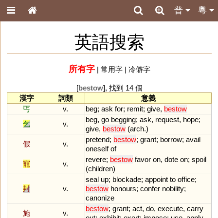
普
粵
英語搜索
所有字
|
常用字
|
冷僻字
[
bestow
], 找到 14 個
漢字
詞類
意義
丐
v.
beg
;
ask
for
;
remit
;
give
,
bestow
beg
,
go
begging
;
ask
,
request
,
hope
;
乞
v.
give
,
bestow
(
arch
.)
pretend
;
bestow
;
grant
;
borrow
;
avail
假
v.
oneself
of
revere
;
bestow
favor
on
,
dote
on
;
spoil
寵
v.
(
children
)
seal
up
;
blockade
;
appoint
to
office
;
封
v.
bestow
honours
;
confer
nobility
;
canonize
bestow
;
grant
;
act
,
do
,
execute
,
carry
施
v.
out
;
exhibit
;
exert
;
impose
;
use
,
apply