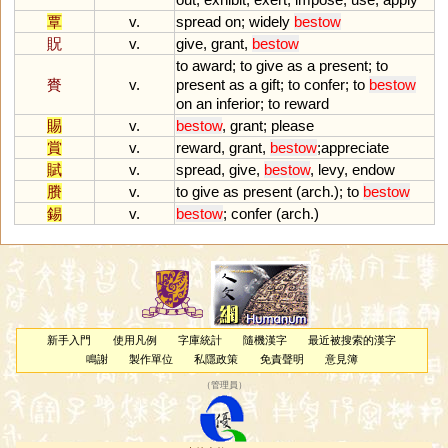
覃
v.
spread
on
;
widely
bestow
貺
v.
give
,
grant
,
bestow
to
award
;
to
give
as
a
present
;
to
賚
v.
present
as
a
gift
;
to
confer
;
to
bestow
on
an
inferior
;
to
reward
賜
v.
bestow
,
grant
;
please
賞
v.
reward
,
grant
,
bestow
;
appreciate
賦
v.
spread
,
give
,
bestow
,
levy
,
endow
賸
v.
to
give
as
present
(
arch
.);
to
bestow
錫
v.
bestow
;
confer
(
arch
.)
新手入門
使用凡例
字庫統計
隨機漢字
最近被搜索的漢字
鳴謝
製作單位
私隱政策
免責聲明
意見簿
（
管理員
）