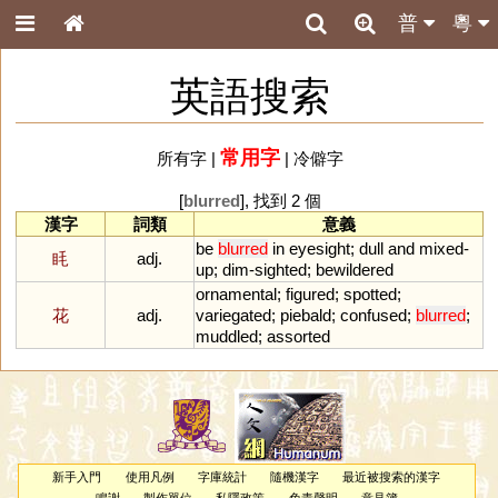
普
粵
英語搜索
常用字
所有字
|
|
冷僻字
[
blurred
], 找到 2 個
漢字
詞類
意義
be
blurred
in
eyesight
;
dull
and
mixed
-
眊
adj.
up
;
dim
-
sighted
;
bewildered
ornamental
;
figured
;
spotted
;
花
adj.
variegated
;
piebald
;
confused
;
blurred
;
muddled
;
assorted
新手入門
使用凡例
字庫統計
隨機漢字
最近被搜索的漢字