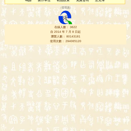
鳴謝
製作單位
私隱政策
免責聲明
意見簿
（
管理員
）
在線人數： 3622
自 2014 年 7 月 8 日起
瀏覽人數： 80143181
使用次數： 294065120