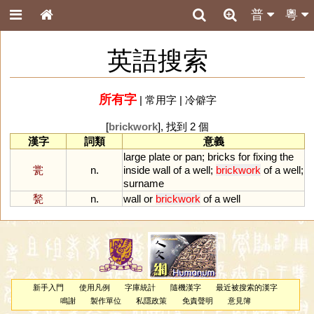
普
粵
英語搜索
所有字
|
常用字
|
冷僻字
[
brickwork
], 找到 2 個
漢字
詞類
意義
large
plate
or
pan
;
bricks
for
fixing
the
瓽
n.
inside
wall
of
a
well
;
brickwork
of
a
well
;
surname
甃
n.
wall
or
brickwork
of
a
well
新手入門
使用凡例
字庫統計
隨機漢字
最近被搜索的漢字
鳴謝
製作單位
私隱政策
免責聲明
意見簿