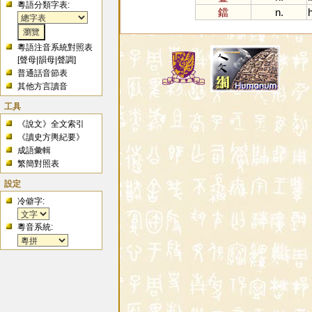
粵語分類字表:
鐺
n.
粵語注音系統對照表
[
聲母
|
韻母
|
聲調
]
普通話音節表
其他方言讀音
工具
《說文》全文索引
《讀史方輿紀要》
成語彙輯
繁簡對照表
設定
冷僻字:
粵音系統: