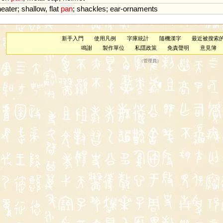
heater
;
shallow
,
flat
pan
;
shackles
;
ear
-
ornaments
新手入門
使用凡例
字庫統計
隨機漢字
最近被搜索
鳴謝
製作單位
私隱政策
免責聲明
意見簿
（
管理員
）