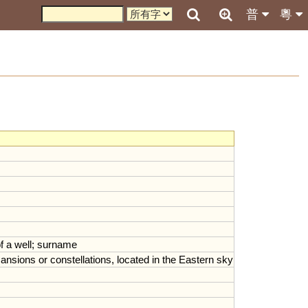
普
粵
f
a
well
;
surname
ansions
or
constellations
,
located
in
the
Eastern
sky