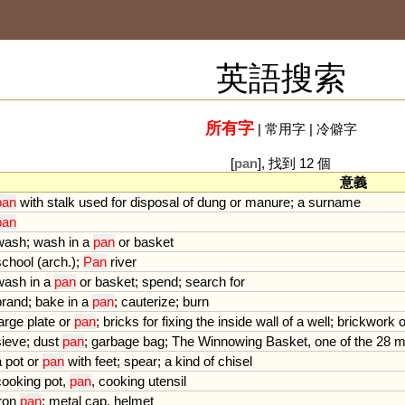
英語搜索
所有字
|
常用字
|
冷僻字
[
pan
], 找到 12 個
意義
pan
with
stalk
used
for
disposal
of
dung
or
manure
;
a
surname
pan
wash
;
wash
in
a
pan
or
basket
school
(
arch
.);
Pan
river
wash
in
a
pan
or
basket
;
spend
;
search
for
brand
;
bake
in
a
pan
;
cauterize
;
burn
large
plate
or
pan
;
bricks
for
fixing
the
inside
wall
of
a
well
;
brickwork
o
sieve
;
dust
pan
;
garbage
bag
;
The
Winnowing
Basket
,
one
of
the
28
m
a
pot
or
pan
with
feet
;
spear
;
a
kind
of
chisel
cooking
pot
,
pan
,
cooking
utensil
ron
pan
;
metal
cap
,
helmet