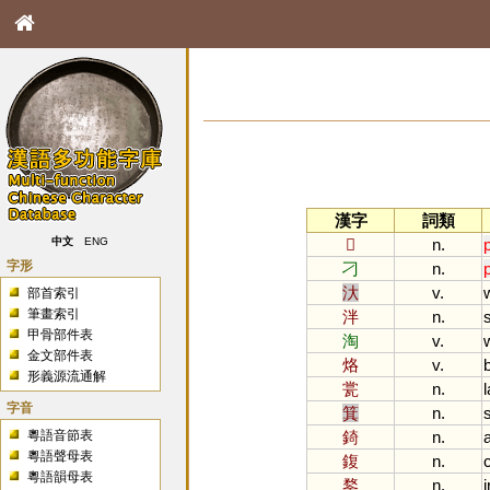
漢字
詞類
𠦒
n.
中文
ENG
字形
刁
n.
汏
v.
部首索引
筆畫索引
泮
n.
甲骨部件表
淘
v.
金文部件表
烙
v.
形義源流通解
瓽
n.
字音
箕
n.
粵語音節表
錡
n.
粵語聲母表
鍑
n.
粵語韻母表
鍪
n.
i