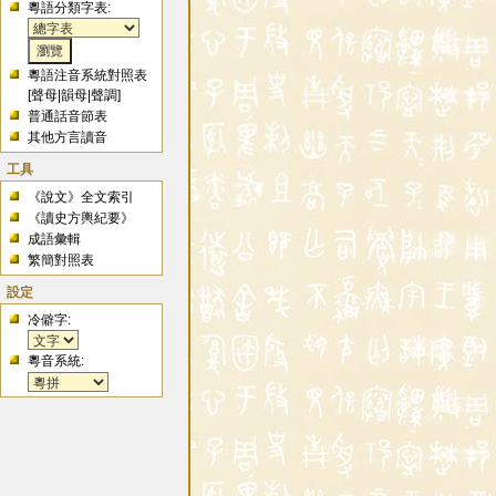
粵語分類字表:
粵語注音系統對照表
[
聲母
|
韻母
|
聲調
]
普通話音節表
其他方言讀音
工具
《說文》全文索引
《讀史方輿紀要》
成語彙輯
繁簡對照表
設定
冷僻字:
粵音系統: