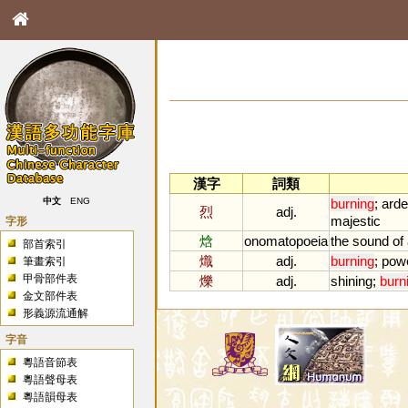
漢字
詞類
burning
;
arde
中文
ENG
烈
adj.
majestic
字形
焓
onomatopoeia
the
sound
of
部首索引
熾
adj.
burning
;
powe
筆畫索引
甲骨部件表
爍
adj.
shining
;
burn
金文部件表
形義源流通解
字音
粵語音節表
粵語聲母表
粵語韻母表