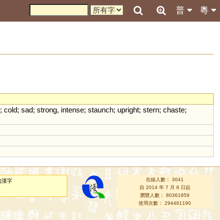
普
粵
;
cold
;
sad
;
strong
,
intense
;
staunch
;
upright
;
stern
;
chaste
;
在線人數： 3041
的漢字
自 2014 年 7 月 8 日起
瀏覽人數： 80361959
使用次數： 294461190