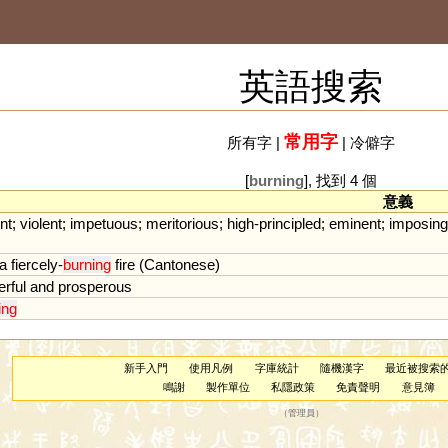
英語搜索
常用字
所有字
|
|
冷僻字
[
burning
], 找到 4 個
意義
nt
;
violent
;
impetuous
;
meritorious
;
high
-
principled
;
eminent
;
imposing
a
fiercely
-
burning
fire
(
Cantonese
)
rful
and
prosperous
ing
新手入門
使用凡例
字庫統計
隨機漢字
最近被搜索
鳴謝
製作單位
私隱政策
免責聲明
意見簿
（
管理員
）