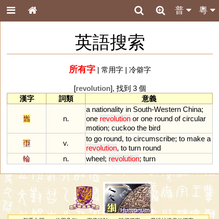
普
粵
英語搜索
所有字
|
常用字
|
冷僻字
[
revolution
], 找到 3 個
漢字
詞類
意義
a
nationality
in
South
-
Western
China
;
巂
n.
one
revolution
or
one
round
of
circular
motion
;
cuckoo
the
bird
to
go
round
,
to
circumscribe
;
to
make
a
帀
v.
revolution
,
to
turn
round
輪
n.
wheel
;
revolution
;
turn