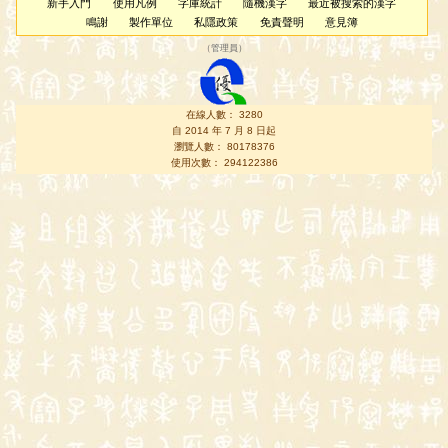
新手入門
使用凡例
字庫統計
隨機漢字
最近被搜索的漢字
鳴謝
製作單位
私隱政策
免責聲明
意見簿
（
管理員
）
在線人數： 3280
自 2014 年 7 月 8 日起
瀏覽人數： 80178376
使用次數： 294122386