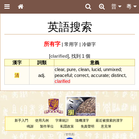
普
粵
英語搜索
所有字
|
常用字
|
冷僻字
[
clarified
], 找到 1 個
漢字
詞類
意義
clear
,
pure
,
clean
,
lucid
,
unmixed
;
清
adj.
peaceful
;
correct
,
accurate
;
distinct
,
clarified
新手入門
使用凡例
字庫統計
隨機漢字
最近被搜索的漢字
鳴謝
製作單位
私隱政策
免責聲明
意見簿
（
管理員
）