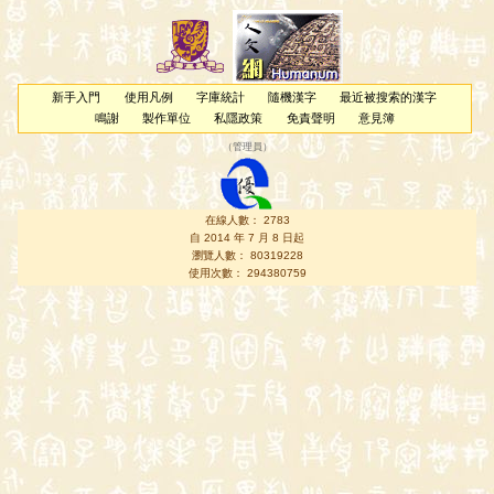
新手入門
使用凡例
字庫統計
隨機漢字
最近被搜索的漢字
鳴謝
製作單位
私隱政策
免責聲明
意見簿
（
管理員
）
在線人數： 2783
自 2014 年 7 月 8 日起
瀏覽人數： 80319228
使用次數： 294380759