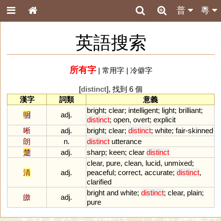
普
粵
英語搜索
所有字
|
常用字
|
冷僻字
[
distinct
], 找到 6 個
漢字
詞類
意義
bright
;
clear
;
intelligent
;
light
;
brilliant
;
明
adj.
distinct
;
open
,
overt
;
explicit
晰
adj.
bright
;
clear
;
distinct
;
white
;
fair
-
skinned
朗
n.
distinct
utterance
楚
adj.
sharp
;
keen
;
clear
distinct
clear
,
pure
,
clean
,
lucid
,
unmixed
;
清
adj.
peaceful
;
correct
,
accurate
;
distinct
,
clarified
bright
and
white
;
distinct
;
clear
,
plain
;
皦
adj.
pure