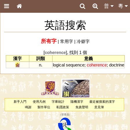
普
粵
英語搜索
所有字
|
常用字
|
冷僻字
[
coherence
], 找到 1 個
漢字
詞類
意義
侖
n.
logical
sequence
;
coherence
;
doctrine
新手入門
使用凡例
字庫統計
隨機漢字
最近被搜索的漢字
鳴謝
製作單位
私隱政策
免責聲明
意見簿
（
管理員
）