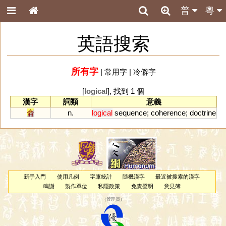
普
粵
英語搜索
所有字
|
常用字
|
冷僻字
[
logical
], 找到 1 個
漢字
詞類
意義
侖
n.
logical
sequence
;
coherence
;
doctrine
新手入門
使用凡例
字庫統計
隨機漢字
最近被搜索的漢字
鳴謝
製作單位
私隱政策
免責聲明
意見簿
（
管理員
）