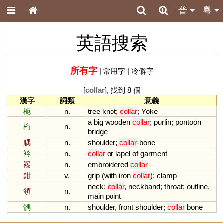
普
粵
英語搜索
所有字
|
常用字
|
冷僻字
[
collar
], 找到 8 個
漢字
詞類
意義
枙
n.
tree
knot
;
collar
;
Yoke
a
big
wooden
collar
;
purlin
;
pontoon
桁
n.
bridge
腢
n.
shoulder
;
collar
-
bone
衿
n.
collar
or
lapel
of
garment
襮
n.
embroidered
collar
鉗
v.
grip
(
with
iron
collar
);
clamp
neck
;
collar
,
neckband
;
throat
;
outline
,
領
n.
main
point
髃
n.
shoulder
,
front
shoulder
;
collar
bone