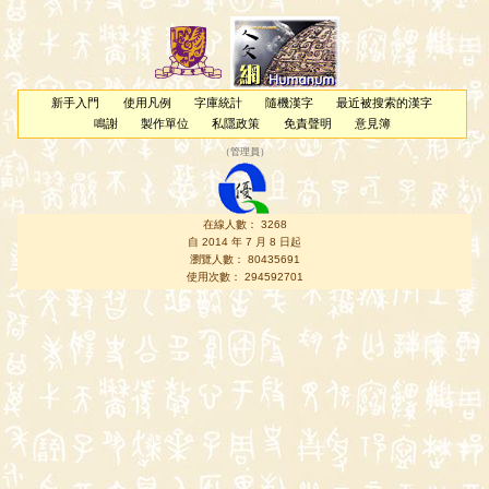
新手入門
使用凡例
字庫統計
隨機漢字
最近被搜索的漢字
鳴謝
製作單位
私隱政策
免責聲明
意見簿
（
管理員
）
在線人數： 3268
自 2014 年 7 月 8 日起
瀏覽人數： 80435691
使用次數： 294592701