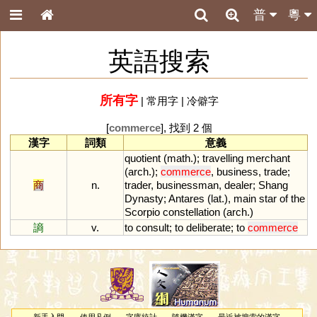
普
粵
英語搜索
所有字
|
常用字
|
冷僻字
[
commerce
], 找到 2 個
漢字
詞類
意義
quotient
(
math
.);
travelling
merchant
(
arch
.);
commerce
,
business
,
trade
;
商
n.
trader
,
businessman
,
dealer
;
Shang
Dynasty
;
Antares
(
lat
.),
main
star
of
the
Scorpio
constellation
(
arch
.)
謪
v.
to
consult
;
to
deliberate
;
to
commerce