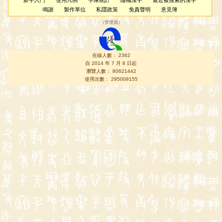
新手入門
使用凡例
字庫統計
隨機漢字
最近被搜索的漢字
鳴謝
製作單位
私隱政策
免責聲明
意見簿
（
管理員
）
在線人數： 2362
自 2014 年 7 月 8 日起
瀏覽人數： 80621442
使用次數： 295009155