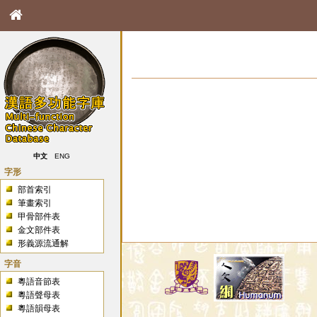
中文
ENG
字形
部首索引
筆畫索引
甲骨部件表
金文部件表
形義源流通解
字音
粵語音節表
粵語聲母表
粵語韻母表