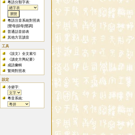
粵語分類字表:
粵語注音系統對照表
[
聲母
|
韻母
|
聲調
]
普通話音節表
其他方言讀音
工具
《說文》全文索引
《讀史方輿紀要》
成語彙輯
繁簡對照表
設定
冷僻字:
粵音系統: