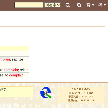
普
粵
mplain
;
satirize
nt
;
complain
;
relate
se
;
to
complain
在線人數： 2898
的漢字
自 2014 年 7 月 8 日起
瀏覽人數： 80241659
使用次數： 294248145