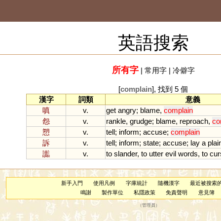
英語搜索
所有字
|
常用字
|
冷僻字
[
complain
], 找到 5 個
漢字
詞類
意義
嗔
v.
get
angry
;
blame
,
complain
怨
v.
rankle
,
grudge
;
blame
,
reproach
,
co
愬
v.
tell
;
inform
;
accuse
;
complain
訴
v.
tell
;
inform
;
state
;
accuse
;
lay
a
plai
讟
v.
to
slander
,
to
utter
evil
words
,
to
cur
新手入門
使用凡例
字庫統計
隨機漢字
最近被搜索
鳴謝
製作單位
私隱政策
免責聲明
意見簿
（
管理員
）