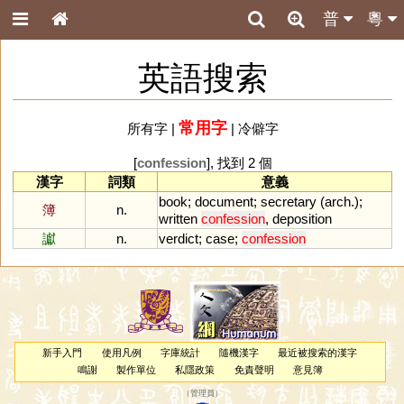
普
粵
英語搜索
常用字
所有字
|
|
冷僻字
[
confession
], 找到 2 個
漢字
詞類
意義
book
;
document
;
secretary
(
arch
.);
簿
n.
written
confession
,
deposition
讞
n.
verdict
;
case
;
confession
新手入門
使用凡例
字庫統計
隨機漢字
最近被搜索的漢字
鳴謝
製作單位
私隱政策
免責聲明
意見簿
（
管理員
）