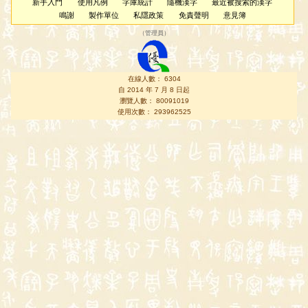
新手入門
使用凡例
字庫統計
隨機漢字
最近被搜索的漢字
鳴謝
製作單位
私隱政策
免責聲明
意見簿
（
管理員
）
在線人數： 6304
自 2014 年 7 月 8 日起
瀏覽人數： 80091019
使用次數： 293962525