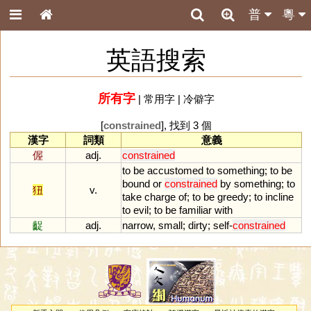
普
粵
英語搜索
所有字
|
常用字
|
冷僻字
[
constrained
], 找到 3 個
漢字
詞類
意義
偓
adj.
constrained
to
be
accustomed
to
something
;
to
be
bound
or
constrained
by
something
;
to
狃
v.
take
charge
of
;
to
be
greedy
;
to
incline
to
evil
;
to
be
familiar
with
齪
adj.
narrow
,
small
;
dirty
;
self
-
constrained