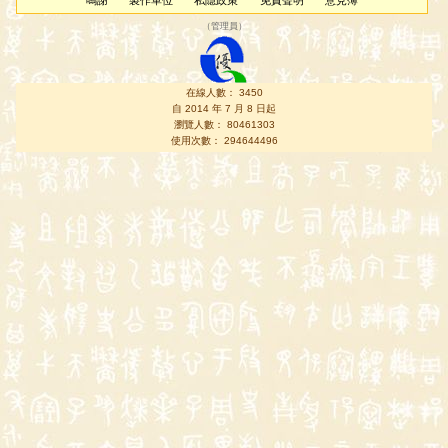
鳴謝
製作單位
私隱政策
免責聲明
意見簿
（
管理員
）
在線人數： 3450
自 2014 年 7 月 8 日起
瀏覽人數： 80461303
使用次數： 294644496