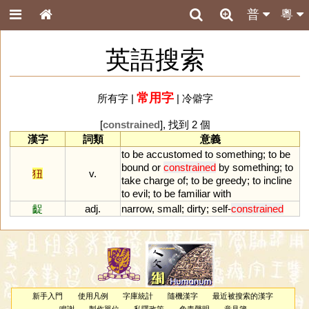
普
粵
英語搜索
常用字
所有字
|
|
冷僻字
[
constrained
], 找到 2 個
漢字
詞類
意義
to
be
accustomed
to
something
;
to
be
bound
or
constrained
by
something
;
to
狃
v.
take
charge
of
;
to
be
greedy
;
to
incline
to
evil
;
to
be
familiar
with
齪
adj.
narrow
,
small
;
dirty
;
self
-
constrained
新手入門
使用凡例
字庫統計
隨機漢字
最近被搜索的漢字