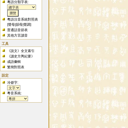
粵語分類字表:
粵語注音系統對照表
[
聲母
|
韻母
|
聲調
]
普通話音節表
其他方言讀音
工具
《說文》全文索引
《讀史方輿紀要》
成語彙輯
繁簡對照表
設定
冷僻字:
粵音系統: