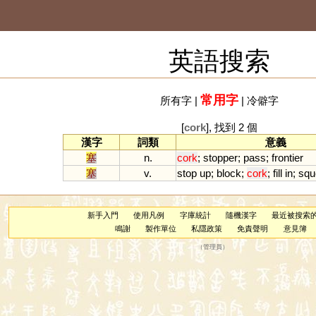
英語搜索
常用字
所有字
|
|
冷僻字
[
cork
], 找到 2 個
漢字
詞類
意義
塞
n.
cork
;
stopper
;
pass
;
frontier
塞
v.
stop
up
;
block
;
cork
;
fill
in
;
squ
新手入門
使用凡例
字庫統計
隨機漢字
最近被搜索
鳴謝
製作單位
私隱政策
免責聲明
意見簿
（
管理員
）