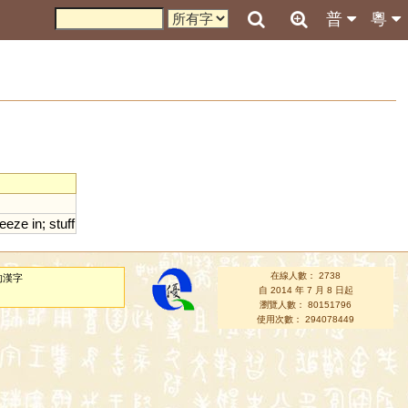
普
粵
eeze
in
;
stuff
在線人數： 2738
的漢字
自 2014 年 7 月 8 日起
瀏覽人數： 80151796
使用次數： 294078449