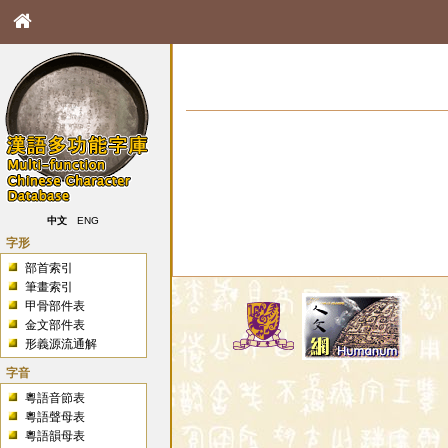
中文
ENG
字形
部首索引
筆畫索引
甲骨部件表
金文部件表
形義源流通解
字音
粵語音節表
粵語聲母表
粵語韻母表