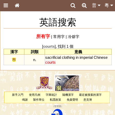
普
粵
英語搜索
所有字
|
常用字
|
冷僻字
[
courts
], 找到 1 個
漢字
詞類
意義
sacrificial
clothing
in
imperial
Chinese
巿
n.
courts
新手入門
使用凡例
字庫統計
隨機漢字
最近被搜索的漢字
鳴謝
製作單位
私隱政策
免責聲明
意見簿
（
管理員
）