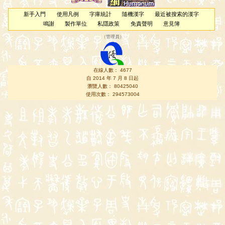
新手入門
使用凡例
字庫統計
隨機漢字
最近被搜索的漢字
鳴謝
製作單位
私隱政策
免責聲明
意見簿
（
管理員
）
在線人數： 4677
自 2014 年 7 月 8 日起
瀏覽人數： 80425040
使用次數： 294573004