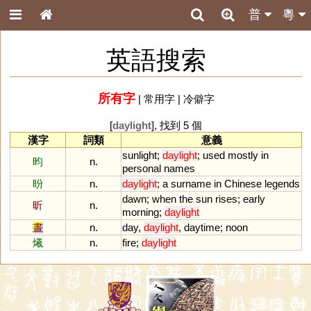
普
粵
英語搜索
所有字
|
常用字
|
冷僻字
[
daylight
], 找到 5 個
漢字
詞類
意義
sunlight
;
daylight
;
used
mostly
in
昀
n.
personal
names
昐
n.
daylight
;
a
surname
in
Chinese
legends
dawn
;
when
the
sun
rises
;
early
昕
n.
morning
;
daylight
晝
n.
day
,
daylight
,
daytime
;
noon
爔
n.
fire
;
daylight