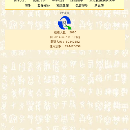
新手入門
使用凡例
字庫統計
隨機漢字
最近被搜索的漢字
鳴謝
製作單位
私隱政策
免責聲明
意見簿
（
管理員
）
在線人數： 2690
自 2014 年 7 月 8 日起
瀏覽人數： 80342852
使用次數： 294425658