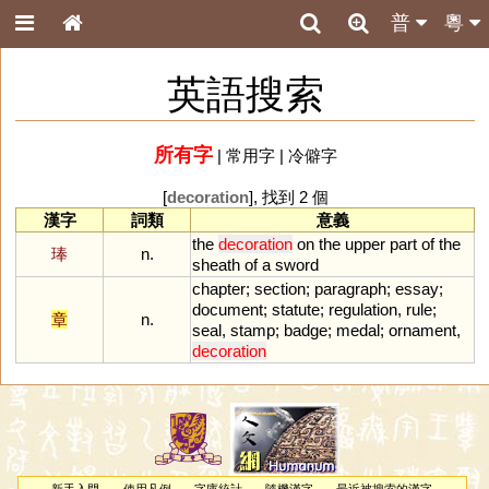
普
粵
英語搜索
所有字
|
常用字
|
冷僻字
[
decoration
], 找到 2 個
漢字
詞類
意義
the
decoration
on
the
upper
part
of
the
琫
n.
sheath
of
a
sword
chapter
;
section
;
paragraph
;
essay
;
document
;
statute
;
regulation
,
rule
;
章
n.
seal
,
stamp
;
badge
;
medal
;
ornament
,
decoration