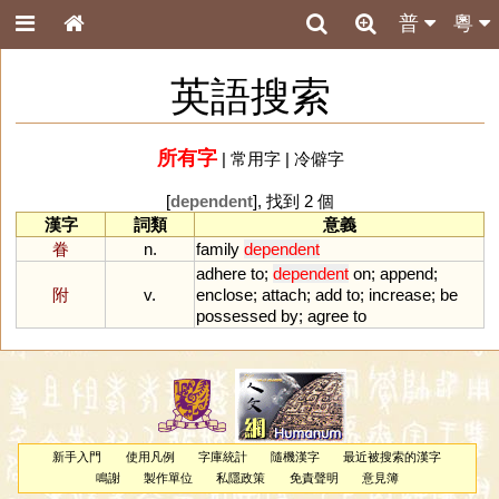
普
粵
英語搜索
所有字
|
常用字
|
冷僻字
[
dependent
], 找到 2 個
漢字
詞類
意義
眷
n.
family
dependent
adhere
to
;
dependent
on
;
append
;
附
v.
enclose
;
attach
;
add
to
;
increase
;
be
possessed
by
;
agree
to
新手入門
使用凡例
字庫統計
隨機漢字
最近被搜索的漢字
鳴謝
製作單位
私隱政策
免責聲明
意見簿