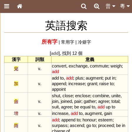
普
粵
英語搜索
所有字
|
常用字
|
冷僻字
[
add
], 找到 12 個
漢字
詞類
意義
convert
,
exchange
,
commute
;
weigh
;
兌
v.
add
add
to
,
add
;
plus
;
augment
;
put
in
;
加
v.
append
;
increase
;
grant
;
raise
to
;
appoint
shut
,
close
;
enclose
;
combine
,
unite
,
合
v.
join
,
joined
,
pair
;
gather
;
agree
;
total
;
suit
,
agree
;
be
equal
to
,
add
up
to
增
v.
increase
,
add
to
,
augment
,
gain
add
;
append
to
;
honour
;
esteem
;
尚
v.
surpass
;
ascend
;
go
to
;
proceed
;
be
in
charge
of