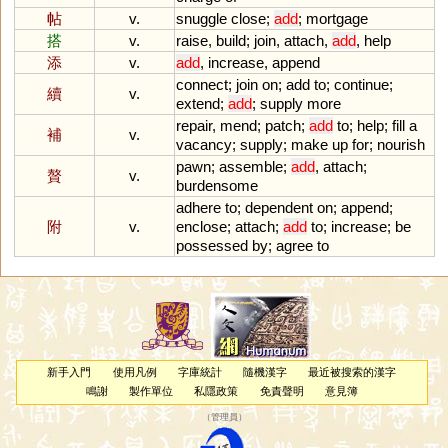
帖
v.
snuggle
close
;
add
;
mortgage
搭
v.
raise
,
build
;
join
,
attach
,
add
,
help
添
v.
add
,
increase
,
append
connect
;
join
on
;
add
to
;
continue
;
續
v.
extend
;
add
;
supply
more
repair
,
mend
;
patch
;
add
to
;
help
;
fill
a
補
v.
vacancy
;
supply
;
make
up
for
;
nourish
pawn
;
assemble
;
add
,
attach
;
贅
v.
burdensome
adhere
to
;
dependent
on
;
append
;
附
v.
enclose
;
attach
;
add
to
;
increase
;
be
possessed
by
;
agree
to
新手入門
使用凡例
字庫統計
隨機漢字
最近被搜索的漢字
鳴謝
製作單位
私隱政策
免責聲明
意見簿
（
管理員
）