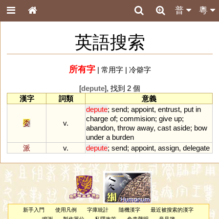
普
粵
英語搜索
所有字
|
常用字
|
冷僻字
[
depute
], 找到 2 個
漢字
詞類
意義
depute
;
send
;
appoint
,
entrust
,
put
in
charge
of
;
commision
;
give
up
;
委
v.
abandon
,
throw
away
,
cast
aside
;
bow
under
a
burden
派
v.
depute
;
send
;
appoint
,
assign
,
delegate
新手入門
使用凡例
字庫統計
隨機漢字
最近被搜索的漢字