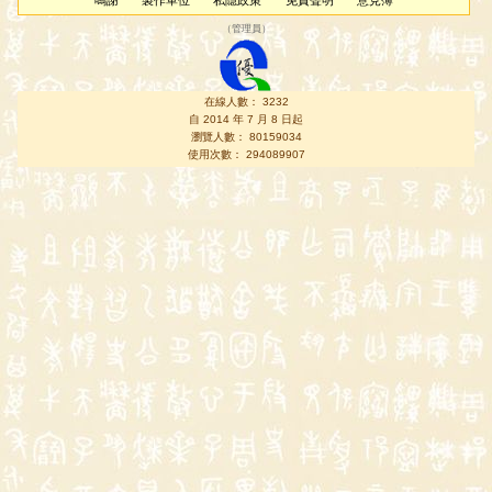
鳴謝
製作單位
私隱政策
免責聲明
意見簿
（
管理員
）
在線人數： 3232
自 2014 年 7 月 8 日起
瀏覽人數： 80159034
使用次數： 294089907