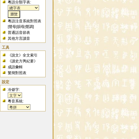
粵語分類字表:
粵語注音系統對照表
[
聲母
|
韻母
|
聲調
]
普通話音節表
其他方言讀音
工具
《說文》全文索引
《讀史方輿紀要》
成語彙輯
繁簡對照表
設定
冷僻字:
粵音系統: