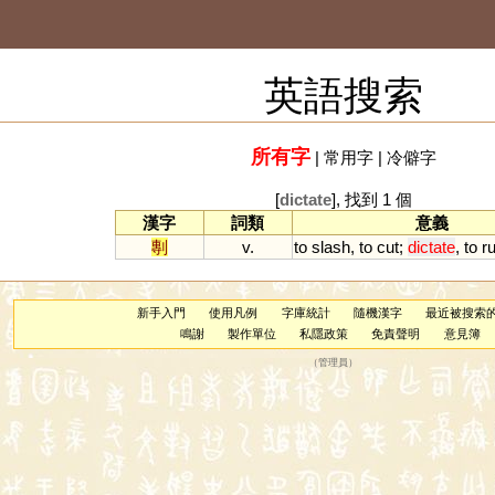
英語搜索
所有字
|
常用字
|
冷僻字
[
dictate
], 找到 1 個
漢字
詞類
意義
剸
v.
to
slash
,
to
cut
;
dictate
,
to
ru
新手入門
使用凡例
字庫統計
隨機漢字
最近被搜索
鳴謝
製作單位
私隱政策
免責聲明
意見簿
（
管理員
）