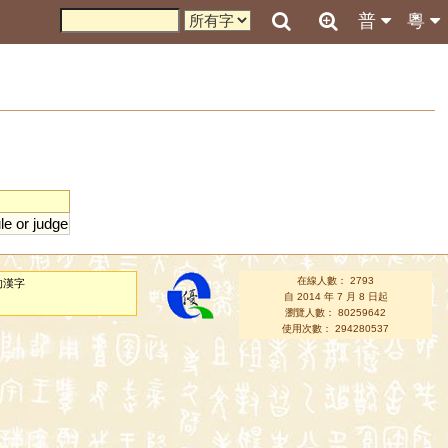
普
粵
le
or
judge
在線人數： 2793
的漢字
自 2014 年 7 月 8 日起
瀏覽人數： 80259642
使用次數： 294280537