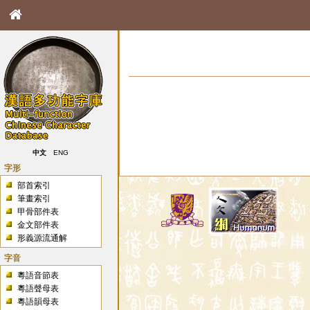
中文
ENG
字形
部首索引
筆畫索引
甲骨部件表
金文部件表
形義源流通解
字音
粵語音節表
粵語聲母表
粵語韻母表