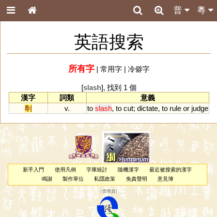
普
粵
英語搜索
所有字
|
常用字
|
冷僻字
[
slash
], 找到 1 個
漢字
詞類
意義
剸
v.
to
slash
,
to
cut
;
dictate
,
to
rule
or
judge
新手入門
使用凡例
字庫統計
隨機漢字
最近被搜索的漢字
鳴謝
製作單位
私隱政策
免責聲明
意見簿
（
管理員
）