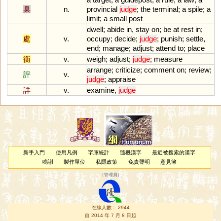
臬
n.
provincial
judge
;
the
terminal
;
a
spile
;
a
limit
;
a
small
post
dwell
;
abide
in
,
stay
on
;
be
at
rest
in
;
處
v.
occupy
;
decide
;
judge
;
punish
;
settle
,
end
;
manage
;
adjust
;
attend
to
;
place
衡
v.
weigh
;
adjust
;
judge
;
measure
arrange
;
criticize
;
comment
on
;
review
;
評
v.
judge
;
appraise
詳
v.
examine
,
judge
新手入門
使用凡例
字庫統計
隨機漢字
最近被搜索的漢字
鳴謝
製作單位
私隱政策
免責聲明
意見簿
（
管理員
）
在線人數： 2944
自 2014 年 7 月 8 日起