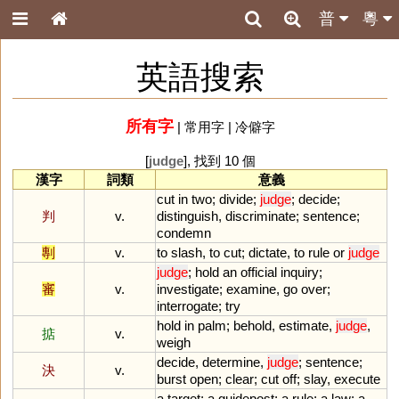
普
粵
英語搜索
所有字
|
常用字
|
冷僻字
[
judge
], 找到 10 個
漢字
詞類
意義
cut
in
two
;
divide
;
judge
;
decide
;
判
v.
distinguish
,
discriminate
;
sentence
;
condemn
剸
v.
to
slash
,
to
cut
;
dictate
,
to
rule
or
judge
judge
;
hold
an
official
inquiry
;
審
v.
investigate
;
examine
,
go
over
;
interrogate
;
try
hold
in
palm
;
behold
,
estimate
,
judge
,
掂
v.
weigh
decide
,
determine
,
judge
;
sentence
;
決
v.
burst
open
;
clear
;
cut
off
;
slay
,
execute
a
target
;
a
guidepost
;
a
rule
;
a
law
;
a