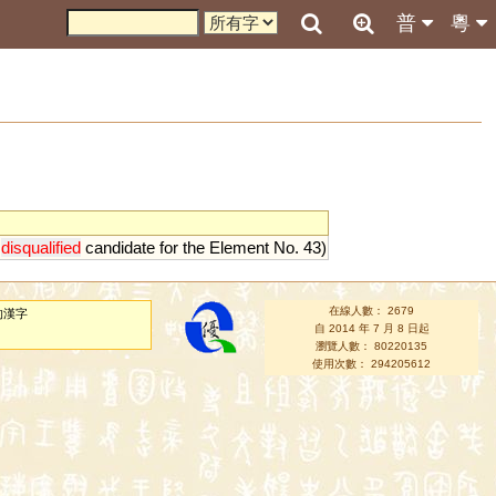
普
粵
disqualified
candidate
for
the
Element
No
.
43
)
在線人數： 2679
的漢字
自 2014 年 7 月 8 日起
瀏覽人數： 80220135
使用次數： 294205612