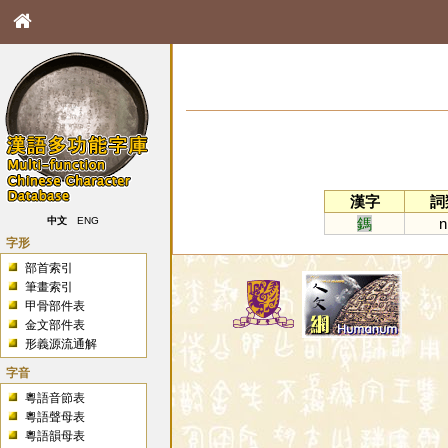
漢字
詞
鎷
n
中文
ENG
字形
部首索引
筆畫索引
甲骨部件表
金文部件表
形義源流通解
字音
粵語音節表
粵語聲母表
粵語韻母表