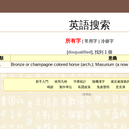
英語搜索
所有字
|
常用字
|
冷僻字
[
disqualified
], 找到 1 個
類
意義
.
Bronze
or
champagne
colored
horse
(
arch
.);
Masurium
(
a
now
新手入門
使用凡例
字庫統計
隨機漢字
最近被搜索
鳴謝
製作單位
私隱政策
免責聲明
意見簿
（
管理員
）