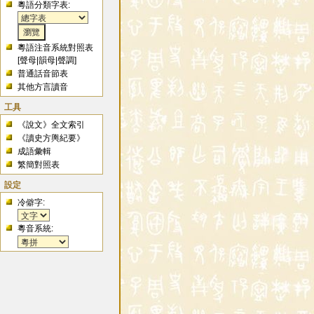
粵語分類字表:
粵語注音系統對照表
[
聲母
|
韻母
|
聲調
]
普通話音節表
其他方言讀音
工具
《說文》全文索引
《讀史方輿紀要》
成語彙輯
繁簡對照表
設定
冷僻字:
粵音系統: