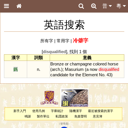
普
粵
英語搜索
冷僻字
所有字
|
常用字
|
[
disqualified
], 找到 1 個
漢字
詞類
意義
Bronze
or
champagne
colored
horse
鎷
n.
(
arch
.);
Masurium
(
a
now
disqualified
candidate
for
the
Element
No
.
43
)
新手入門
使用凡例
字庫統計
隨機漢字
最近被搜索的漢字
鳴謝
製作單位
私隱政策
免責聲明
意見簿
（
管理員
）