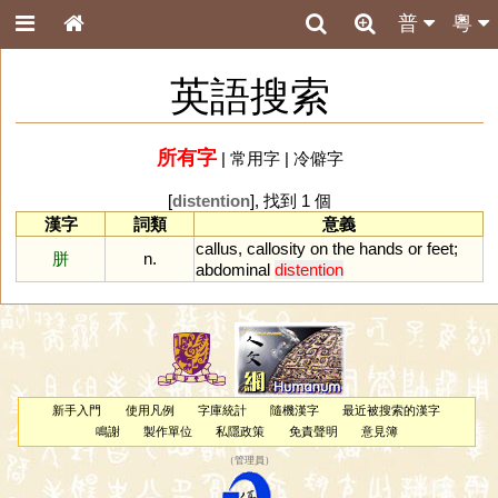
普
粵
英語搜索
所有字
|
常用字
|
冷僻字
[
distention
], 找到 1 個
漢字
詞類
意義
callus
,
callosity
on
the
hands
or
feet
;
胼
n.
abdominal
distention
新手入門
使用凡例
字庫統計
隨機漢字
最近被搜索的漢字
鳴謝
製作單位
私隱政策
免責聲明
意見簿
（
管理員
）