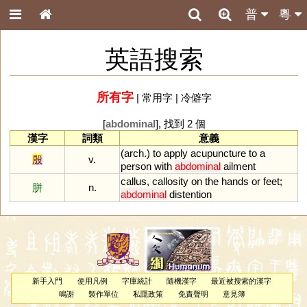
普
粵
英語搜索
所有字
|
常用字
|
冷僻字
[
abdominal
], 找到 2 個
漢字
詞類
意義
(
arch
.)
to
apply
acupuncture
to
a
殷
v.
person
with
abdominal
ailment
callus
,
callosity
on
the
hands
or
feet
;
胼
n.
abdominal
distention
新手入門
使用凡例
字庫統計
隨機漢字
最近被搜索的漢字
鳴謝
製作單位
私隱政策
免責聲明
意見簿