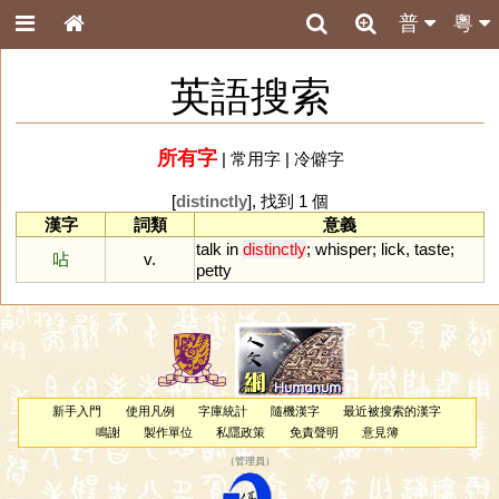
普
粵
英語搜索
所有字
|
常用字
|
冷僻字
[
distinctly
], 找到 1 個
漢字
詞類
意義
talk
in
distinctly
;
whisper
;
lick
,
taste
;
呫
v.
petty
新手入門
使用凡例
字庫統計
隨機漢字
最近被搜索的漢字
鳴謝
製作單位
私隱政策
免責聲明
意見簿
（
管理員
）