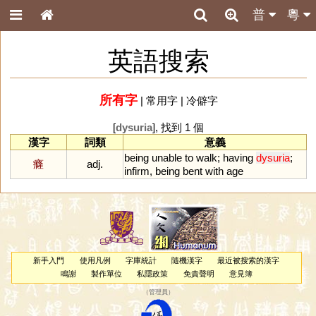
普
粵
英語搜索
所有字
|
常用字
|
冷僻字
[
dysuria
], 找到 1 個
漢字
詞類
意義
being
unable
to
walk
;
having
dysuria
;
癃
adj.
infirm
,
being
bent
with
age
新手入門
使用凡例
字庫統計
隨機漢字
最近被搜索的漢字
鳴謝
製作單位
私隱政策
免責聲明
意見簿
（
管理員
）