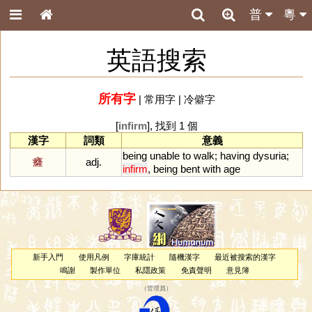
普
粵
英語搜索
所有字
|
常用字
|
冷僻字
[
infirm
], 找到 1 個
漢字
詞類
意義
being
unable
to
walk
;
having
dysuria
;
癃
adj.
infirm
,
being
bent
with
age
新手入門
使用凡例
字庫統計
隨機漢字
最近被搜索的漢字
鳴謝
製作單位
私隱政策
免責聲明
意見簿
（
管理員
）