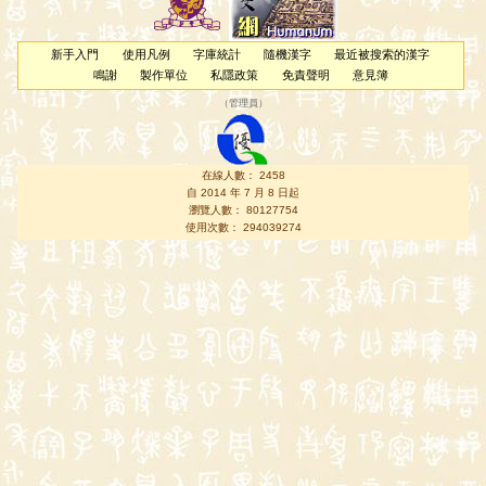
新手入門
使用凡例
字庫統計
隨機漢字
最近被搜索的漢字
鳴謝
製作單位
私隱政策
免責聲明
意見簿
（
管理員
）
在線人數： 2458
自 2014 年 7 月 8 日起
瀏覽人數： 80127754
使用次數： 294039274