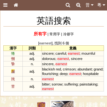
普
粵
英語搜索
所有字
|
常用字
|
冷僻字
[
earnest
], 找到 6 個
漢字
詞類
意義
惓
adj.
sincere
;
careful
;
earnest
;
mournful
惻
adj.
dolorous
;
earnest
,
sincere
摯
n.
sincere
,
earnest
blackish
red
,
crimson
;
abundant
;
grand
;
殷
adj.
flourishing
;
deep
;
earnest
;
hospitable
肫
n.
earnest
bitter
;
sorrow
;
suffering
;
painstaking
;
苦
adj.
earnest