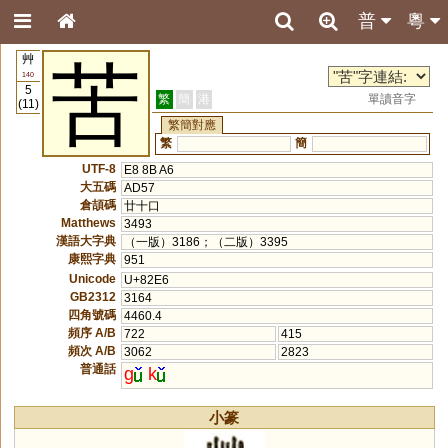
普
粵
艸
苦
140
5
繁
簡
港
單讀音字
(11)
繁簡對應
繁
簡
UTF-8
E8 8B A6
大五碼
AD57
倉頡碼
廿十口
Matthews
3493
漢語大字典
（一版）3186；（二版）3395
康熙字典
951
Unicode
U+82E6
GB2312
3164
四角號碼
4460.4
頻序 A/B
722
415
頻次 A/B
3062
2823
普通話
g
k
小篆