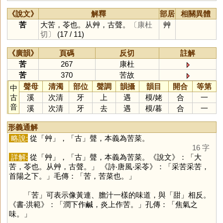
《說文》
解釋
部居
相關異體
苦
大苦，苓也。从艸，古聲。
〔康杜
艸
切〕
(17 / 11)
《廣韻》
頁碼
反切
註解
苦
267
康杜
苦
370
苦故
聲母
清濁
部位
聲調
韻攝
韻目
開合
等第
中
古
溪
次清
牙
上
遇
模
/
姥
合
一
音
溪
次清
牙
去
遇
模
/
暮
合
一
形義通解
略說:
從「
艸
」，「
古
」聲，本義為苦菜。
16 字
詳解:
從「
艸
」，「
古
」聲，本義為苦菜。《說文》：「大
苦，苓也。从艸，古聲。」 《詩‧唐風‧采苓》：「采苦采苦，
首陽之下。」毛傳：「苦，苦菜也。」
「
苦
」可表示像黃連、膽汁一樣的味道，與「
甜
」相反。
《書‧洪範》：「潤下作鹹，炎上作苦。」孔傳：「焦氣之
味。」