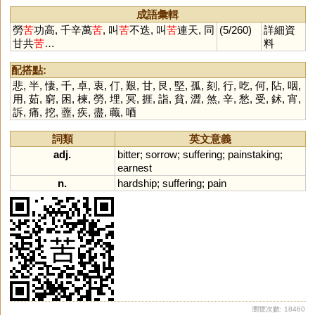
成語彙輯
勞
苦
功高, 千辛萬
苦
, 叫
苦
不迭, 叫
苦
連天, 同
(5/260)
詳細資
甘共
苦
…
料
配搭點:
悲
,
半
,
悽
,
千
,
卓
,
衷
,
仃
,
艱
,
甘
,
艮
,
堅
,
孤
,
刻
,
行
,
吃
,
何
,
阽
,
咽
,
用
,
茹
,
窮
,
困
,
楝
,
勞
,
埋
,
冥
,
捱
,
詣
,
貧
,
澀
,
煞
,
辛
,
愁
,
受
,
鉥
,
宵
,
訴
,
痛
,
挖
,
虀
,
疾
,
盡
,
蘵
,
唒
詞類
英文意義
adj.
bitter
;
sorrow
;
suffering
;
painstaking
;
earnest
n.
hardship
;
suffering
;
pain
瀏覽次數: 18460