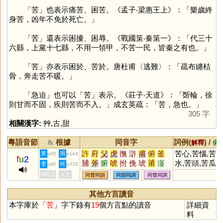
「
苦
」也表示痛苦、困苦。《孟子‧梁惠王上》：「樂歲終
身苦，凶年不免於死亡。」
「
苦
」還表示困擾、困辱。《戰國策‧秦策一》：「代三十
六縣，上黨十七縣，不用一領甲，不苦一民，皆秦之有也。」
「
苦
」亦表示困於、苦於。唐杜甫〈逃難〉：「疏布纏枯
骨，奔走苦不暖。」
「急迫」也可以「
苦
」表示。《莊子‧天道》：「斲輪，徐
則甘而不固，疾則苦而不入。」成玄英疏：「苦，急也。」
305 字
相關漢字:
艸
,
古
,
甜
粵語音節
根據
同音字
詞例(
) /
&
解釋
備
許
府
父
虎
撫
滸
甫
俯
釜
苦心,苦惱,苦
黃
周
p45
p144
f
u
2
脯
斧
腑
唬
拊
俛
琥
莆
滏
水,苦頭,苦瓜,
李
何
p90
p326
楛
黼
簠
頫
弣
蚥
暊
殕
汻
苦難
HKLS
人文
同聲同韻
同韻同調
同聲同調
柎
嘸
蜅
軵
郙
其他方言讀音
本字庫於「
苦
」字下錄有
19
個方言點的讀音
詳細資
料