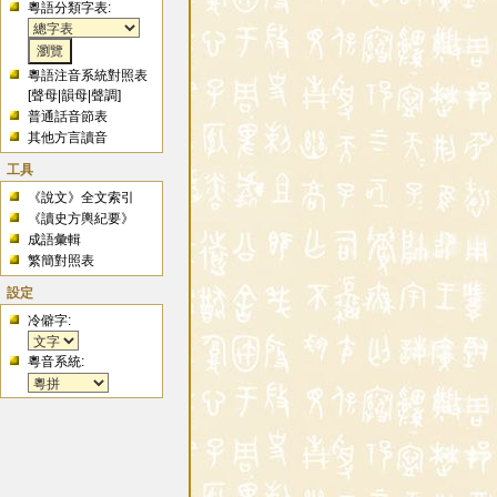
粵語分類字表:
粵語注音系統對照表
[
聲母
|
韻母
|
聲調
]
普通話音節表
其他方言讀音
工具
《說文》全文索引
《讀史方輿紀要》
成語彙輯
繁簡對照表
設定
冷僻字:
粵音系統: