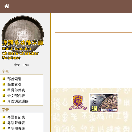
中文
ENG
字形
部首索引
筆畫索引
甲骨部件表
金文部件表
形義源流通解
字音
粵語音節表
粵語聲母表
粵語韻母表