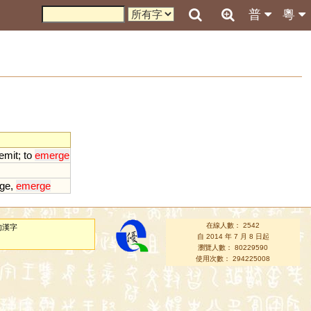
普
粵
emit
;
to
emerge
ge
,
emerge
在線人數： 2542
的漢字
自 2014 年 7 月 8 日起
瀏覽人數： 80229590
使用次數： 294225008