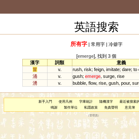
英語搜索
所有字
|
常用字
|
冷僻字
[
emerge
], 找到 3 個
漢字
詞類
意義
冒
v.
rush
,
risk
;
feign
,
imitate
;
dare
;
to
涌
v.
gush
;
emerge
,
surge
,
rise
湧
v.
bubble
,
flow
,
rise
,
gush
,
pour
,
sur
新手入門
使用凡例
字庫統計
隨機漢字
最近被搜索
鳴謝
製作單位
私隱政策
免責聲明
意見簿
（
管理員
）