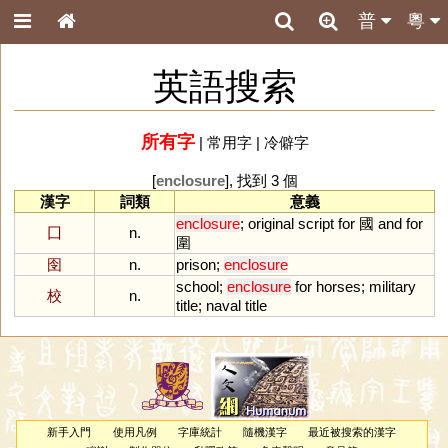
普
粵
英語搜索
所有字
|
常用字
|
冷僻字
[
enclosure
], 找到 3 個
漢字
詞類
意義
enclosure
;
original
script
for
國
and
for
囗
n.
圍
囹
n.
prison
;
enclosure
school
;
enclosure
for
horses
;
military
校
n.
title
;
naval
title
新手入門
使用凡例
字庫統計
隨機漢字
最近被搜索的漢字