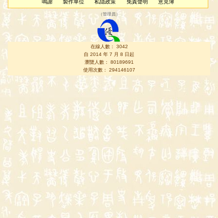
鳴謝
製作單位
私隱政策
免責聲明
意見簿
（
管理員
）
在線人數： 3042
自 2014 年 7 月 8 日起
瀏覽人數： 80189691
使用次數： 294146107