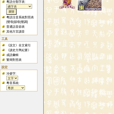
粵語分類字表:
粵語注音系統對照表
[
聲母
|
韻母
|
聲調
]
普通話音節表
其他方言讀音
工具
《說文》全文索引
《讀史方輿紀要》
成語彙輯
繁簡對照表
設定
冷僻字:
粵音系統: