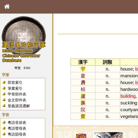
漢字
詞類
宇
n.
house
;
b
中文
ENG
字形
廈
n.
mansion
房
n.
house
;
b
部首索引
筆畫索引
楨
n.
hardwoo
甲骨部件表
盧
n.
building
,
金文部件表
豚
n.
suckling
形義源流通解
院
n.
courtyar
字音
齋
n.
vegetari
粵語音節表
粵語聲母表
粵語韻母表