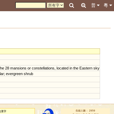
普
粵
the
28
mansions
or
constellations
,
located
in
the
Eastern
sky
lar
;
evergreen
shrub
在線人數： 2959
的漢字