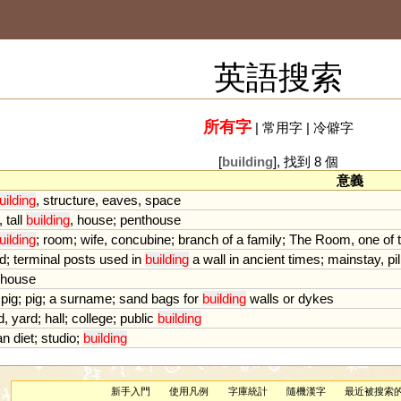
英語搜索
所有字
|
常用字
|
冷僻字
[
building
], 找到 8 個
意義
uilding
,
structure
,
eaves
,
space
,
tall
building
,
house
;
penthouse
uilding
;
room
;
wife
,
concubine
;
branch
of
a
family
;
The
Room
,
one
of
d
;
terminal
posts
used
in
building
a
wall
in
ancient
times
;
mainstay
,
pil
house
pig
;
pig
;
a
surname
;
sand
bags
for
building
walls
or
dykes
d
,
yard
;
hall
;
college
;
public
building
an
diet
;
studio
;
building
新手入門
使用凡例
字庫統計
隨機漢字
最近被搜索