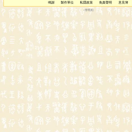
鳴謝
製作單位
私隱政策
免責聲明
意見簿
（
管理員
）